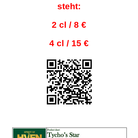
steht:
2 cl / 8 €
4 cl / 15 €